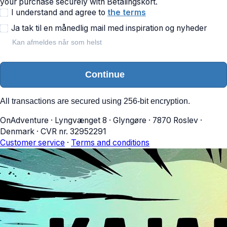
your purchase securely with Betalingskort.
I understand and agree to
the terms
Ja tak til en månedlig mail med inspiration og nyheder
Kan afmeldes når som helst
Continue
All transactions are secured using 256-bit encryption.
OnAdventure
·
Lyngvænget 8
·
Glyngøre
·
7870 Roslev
·
Denmark
·
CVR nr. 32952291
Customer service
·
Terms and conditions