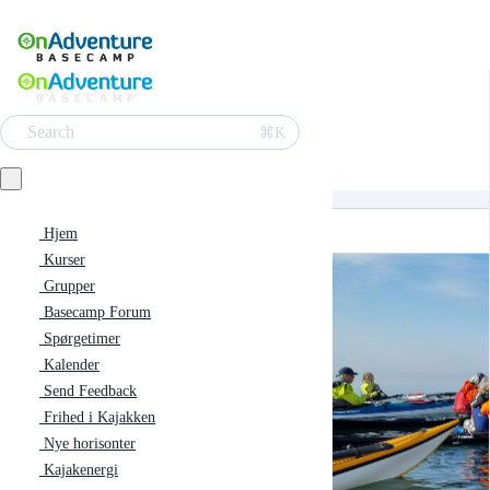
Search
⌘K
Hjem
Kurser
Grupper
Basecamp Forum
Spørgetimer
Kalender
Send Feedback
Frihed i Kajakken
Nye horisonter
Kajakenergi