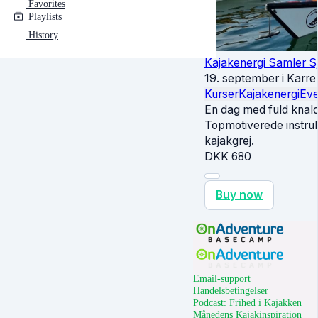
Favorites
Playlists
History
Kajakenergi Samler S
19. september i Kar
Kurser
Kajakenergi
Eve
En dag med fuld knald
Topmotiverede instruk
kajakgrej.
DKK
680
Buy now
Email-support
Handelsbetingelser
Podcast: Frihed i Kajakken
Månedens Kajakinspiration