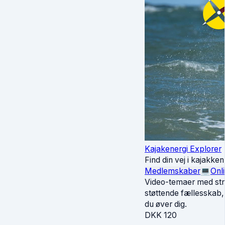
Kajakenergi Explorer
Find din vej i kajakk
Medlemskaber
💻
Onl
Video-temaer med stru
støttende fællesskab, 
du øver dig.
DKK
120