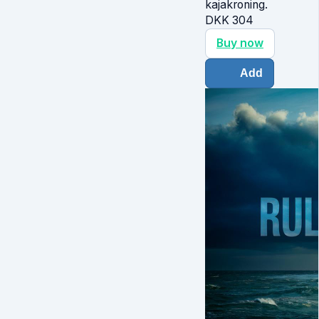
kajakroning.
DKK
304
Buy now
Add