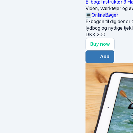
E-bog: Instruktør 3 H
Viden, værktøjer og ø
💻
Online
Bøger
E-bogen til dig der er 
lydbog og nyttige tjekli
DKK
200
Buy now
Add