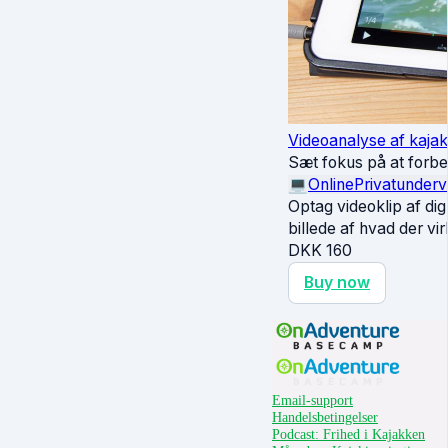
Videoanalyse af kajak
Sæt fokus på at forbed
💻
Online
Privatunderv
Optag videoklip af dig
billede af hvad der vi
DKK
160
Buy now
Email-support
Handelsbetingelser
Podcast: Frihed i Kajakken