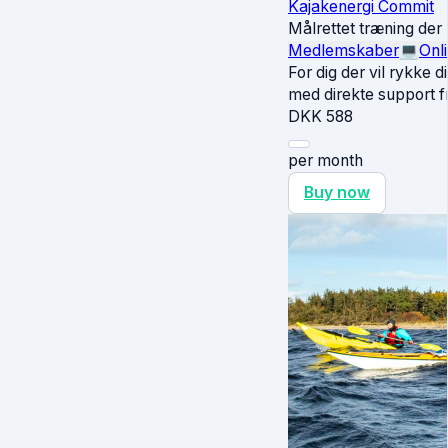
Kajakenergi Commit
Målrettet træning der
Medlemskaber
💻
Onl
For dig der vil rykke d
med direkte support f
DKK
588
per month
Buy now