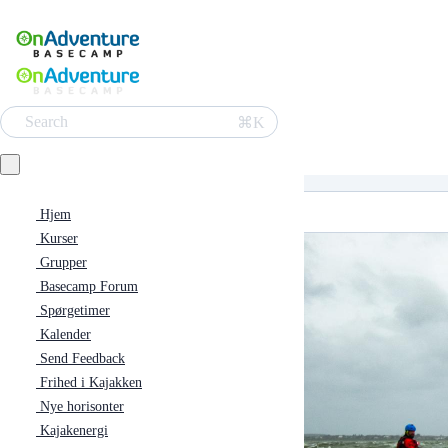
Search
⌘K
Hjem
Kurser
Grupper
Basecamp Forum
Spørgetimer
Kalender
Send Feedback
Frihed i Kajakken
Nye horisonter
Kajakenergi