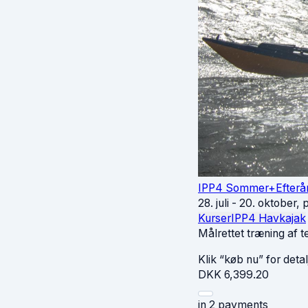
IPP4 Sommer+Efterå
28. juli - 20. oktober,
Kurser
IPP4 Havkajak
Målrettet træning af t
Klik “køb nu” for deta
DKK
6,399.20
in 2 payments