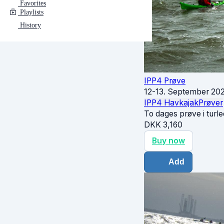
Favorites
Playlists
History
IPP4 Prøve
12-13. September 20
IPP4 Havkajak
Prøver
To dages prøve i turl
DKK
3,160
Buy now
Add