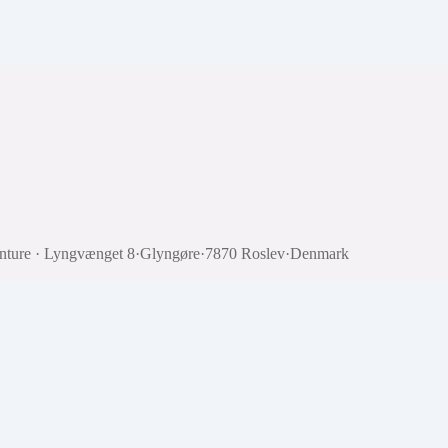
nture
·
Lyngvænget 8
·
Glyngøre
·
7870 Roslev
·
Denmark